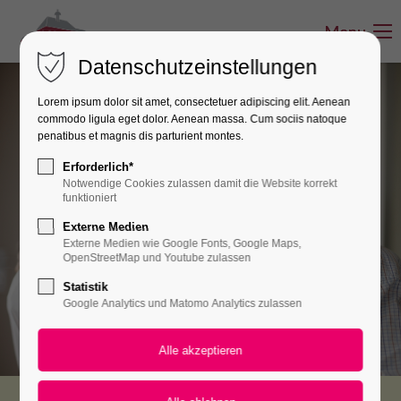
Menu
Menu
Datenschutzeinstellungen
Lorem ipsum dolor sit amet, consectetuer adipiscing elit. Aenean
commodo ligula eget dolor. Aenean massa. Cum sociis natoque
penatibus et magnis dis parturient montes.
Erforderlich*
Notwendige Cookies zulassen damit die Website korrekt
funktioniert
Pflegeleitbild
Externe Medien
Externe Medien wie Google Fonts, Google Maps,
OpenStreetMap und Youtube zulassen
Statistik
Google Analytics und Matomo Analytics zulassen