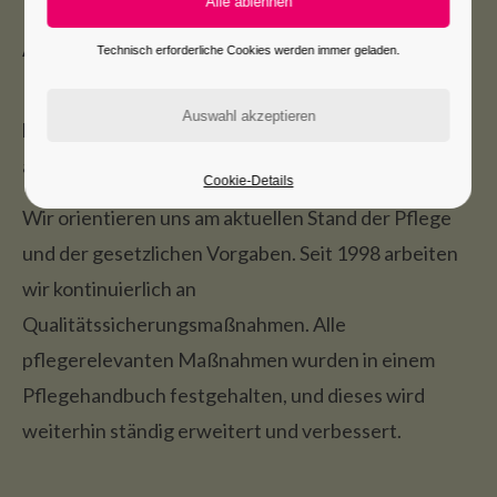
Allgemeine
Technisch erforderliche Cookies werden immer geladen.
Das St. Elisabeth Seniorenheim kann auf eine
langjährige Tradition in der Pflege hilfsbedürftiger
älterer Menschen zurückblicken.
Cookie-Details
Wir orientieren uns am aktuellen Stand der Pflege
und der gesetzlichen Vorgaben. Seit 1998 arbeiten
wir kontinuierlich an
Qualitätssicherungsmaßnahmen. Alle
pflegerelevanten Maßnahmen wurden in einem
Pflegehandbuch festgehalten, und dieses wird
weiterhin ständig erweitert und verbessert.